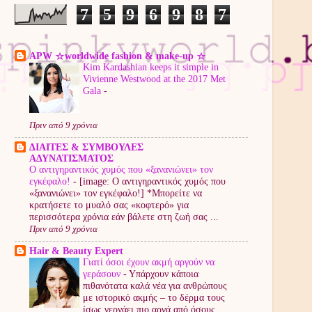
7
5
9
6
9
8
7
APW ☆worldwide fashion & make-up ☆
Kim Kardashian keeps it simple in
Vivienne Westwood at the 2017 Met
Gala
-
Πριν από 9 χρόνια
ΔΙΑΙΤΕΣ & ΣΥΜΒΟΥΛΕΣ
ΑΔΥΝΑΤΙΣΜΑΤΟΣ
Ο αντιγηραντικός χυμός που «ξανανιώνει» τον
εγκέφαλο!
-
[image: Ο αντιγηραντικός χυμός που
«ξανανιώνει» τον εγκέφαλο!] *Μπορείτε να
κρατήσετε το μυαλό σας «κοφτερό» για
περισσότερα χρόνια εάν βάλετε στη ζωή σας ...
Πριν από 9 χρόνια
Hair & Beauty Expert
Γιατί όσοι έχουν ακμή αργούν να
γεράσουν
-
Υπάρχουν κάποια
πιθανότατα καλά νέα για ανθρώπους
με ιστορικό ακμής – το δέρμα τους
ίσως γερνάει πιο αργά από όσους