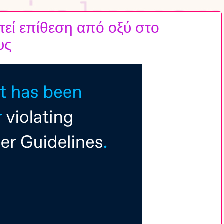
τεί επίθεση από οξύ στο
υς