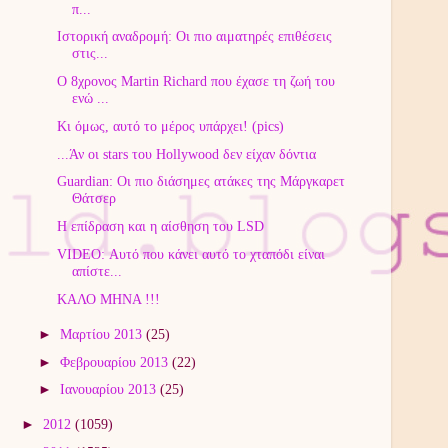
π...
Ιστορική αναδρομή: Οι πιο αιματηρές επιθέσεις
στις...
Ο 8χρονος Martin Richard που έχασε τη ζωή του
ενώ ...
Κι όμως, αυτό το μέρος υπάρχει! (pics)
...Άν οι stars του Hollywood δεν είχαν δόντια
Guardian: Οι πιο διάσημες ατάκες της Μάργκαρετ
Θάτσερ
Η επίδραση και η αίσθηση του LSD
VIDEO: Αυτό που κάνει αυτό το χταπόδι είναι
απίστε...
ΚΑΛΟ ΜΗΝΑ !!!
►
Μαρτίου 2013
(25)
►
Φεβρουαρίου 2013
(22)
►
Ιανουαρίου 2013
(25)
►
2012
(1059)